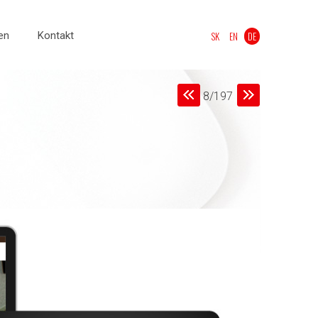
en
Kontakt
SK
EN
DE
8/197