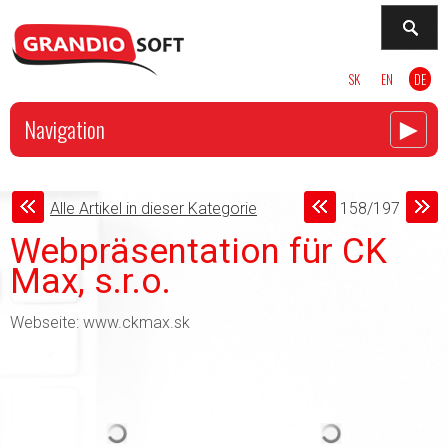
SK
EN
DE
►
Navigation
Alle Artikel in dieser Kategorie
158/197
Webpräsentation für CK
Max, s.r.o.
Webseite: www.ckmax.sk