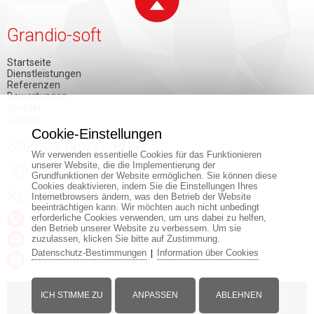
Grandio-soft
Startseite
Dienstleistungen
Referenzen
Bewertungen
Kontakt
Cookies
Cookie-Einstellungen
Soziale Netzwerke
Wir verwenden essentielle Cookies für das Funktionieren
unserer Website, die die Implementierung der
Grundfunktionen der Website ermöglichen. Sie können diese
Cookies deaktivieren, indem Sie die Einstellungen Ihres
Kontakt
Internetbrowsers ändern, was den Betrieb der Website
beeinträchtigen kann. Wir möchten auch nicht unbedingt
erforderliche Cookies verwenden, um uns dabei zu helfen,
+421 903 150 884
den Betrieb unserer Website zu verbessern. Um sie
zuzulassen, klicken Sie bitte auf Zustimmung.
info@grandiosoft.eu
Datenschutz-Bestimmungen
Information über Cookies
|
WWW.GRANDIOSOFT.EU
ICH STIMME ZU
ANPASSEN
ABLEHNEN
© Copyright - www.grandiosoft.eu -
Impressum
-
Web