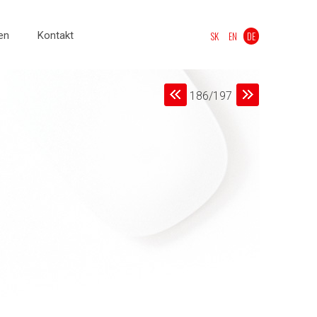
en
Kontakt
SK
EN
DE
186/197