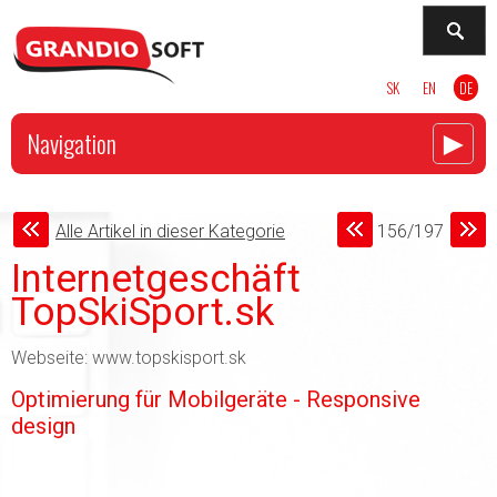
SK
EN
DE
►
Navigation
Alle Artikel in dieser Kategorie
156/197
Internetgeschäft
TopSkiSport.sk
Webseite: www.topskisport.sk
Optimierung für Mobilgeräte - Responsive
design