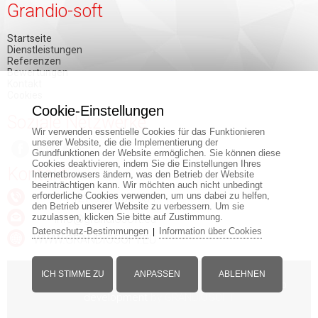
Grandio-soft
Startseite
Dienstleistungen
Referenzen
Bewertungen
Kontakt
Cookies
Cookie-Einstellungen
Soziale Netzwerke
Wir verwenden essentielle Cookies für das Funktionieren
unserer Website, die die Implementierung der
Grundfunktionen der Website ermöglichen. Sie können diese
Cookies deaktivieren, indem Sie die Einstellungen Ihres
Kontakt
Internetbrowsers ändern, was den Betrieb der Website
beeinträchtigen kann. Wir möchten auch nicht unbedingt
erforderliche Cookies verwenden, um uns dabei zu helfen,
+421 903 150 884
den Betrieb unserer Website zu verbessern. Um sie
zuzulassen, klicken Sie bitte auf Zustimmung.
info@grandiosoft.eu
Datenschutz-Bestimmungen
Information über Cookies
|
WWW.GRANDIOSOFT.EU
ICH STIMME ZU
ANPASSEN
ABLEHNEN
© Copyright - www.grandiosoft.eu -
Impressum
-
Web
development
by GRANDIOSOFT
Desktop version