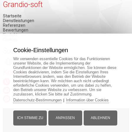
Grandio-soft
Startseite
Dienstleistungen
Referenzen
Bewertungen
Kontakt
Cookies
Soziale Netzwerke
Cookie-Einstellungen
Wir verwenden essentielle Cookies für das Funktionieren
unserer Website, die die Implementierung der
Grundfunktionen der Website ermöglichen. Sie können diese
Kontakt
Cookies deaktivieren, indem Sie die Einstellungen Ihres
Internetbrowsers ändern, was den Betrieb der Website
beeinträchtigen kann. Wir möchten auch nicht unbedingt
+421 903 150 884
erforderliche Cookies verwenden, um uns dabei zu helfen,
den Betrieb unserer Website zu verbessern. Um sie
info@grandiosoft.eu
zuzulassen, klicken Sie bitte auf Zustimmung.
WWW.GRANDIOSOFT.EU
Datenschutz-Bestimmungen
Information über Cookies
|
© Copyright - www.grandiosoft.eu -
Impressum
-
Web
ICH STIMME ZU
ANPASSEN
ABLEHNEN
development
by GRANDIOSOFT
Desktop version