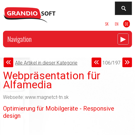
SK
EN
DE
►
Navigation
Alle Artikel in dieser Kategorie
106/197
Webpräsentation für
Alfamedia
Webseite: www.magnetct-tn.sk
Optimierung für Mobilgeräte - Responsive
design