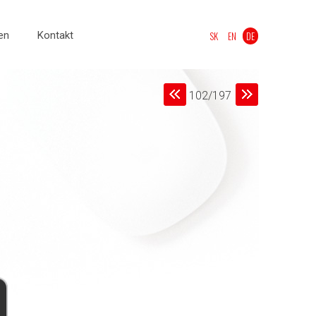
en
Kontakt
SK
EN
DE
102/197