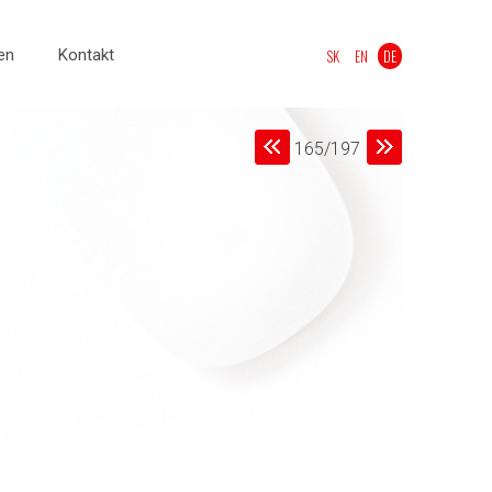
en
Kontakt
SK
EN
DE
165/197