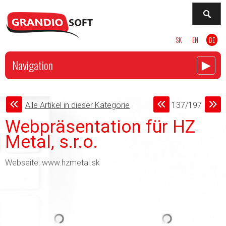
SK
EN
DE
►
Navigation
Alle Artikel in dieser Kategorie
137/197
Webpräsentation für HZ
Metal, s.r.o.
Webseite: www.hzmetal.sk