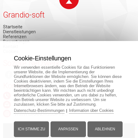
Grandio-soft
Startseite
Dienstleistungen
Referenzen
Bewertungen
Kontakt
Cookies
Cookie-Einstellungen
Soziale Netzwerke
Wir verwenden essentielle Cookies für das Funktionieren
unserer Website, die die Implementierung der
Grundfunktionen der Website ermöglichen. Sie können diese
Cookies deaktivieren, indem Sie die Einstellungen Ihres
Kontakt
Internetbrowsers ändern, was den Betrieb der Website
beeinträchtigen kann. Wir möchten auch nicht unbedingt
erforderliche Cookies verwenden, um uns dabei zu helfen,
+421 903 150 884
den Betrieb unserer Website zu verbessern. Um sie
zuzulassen, klicken Sie bitte auf Zustimmung.
info@grandiosoft.eu
Datenschutz-Bestimmungen
Information über Cookies
|
WWW.GRANDIOSOFT.EU
ICH STIMME ZU
ANPASSEN
ABLEHNEN
© Copyright - www.grandiosoft.eu -
Impressum
-
Web