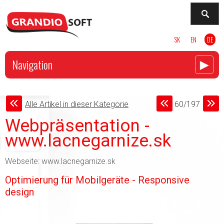
SK
EN
DE
►
Navigation
Alle Artikel in dieser Kategorie
60/197
Webpräsentation -
www.lacnegarnize.sk
Webseite: www.lacnegarnize.sk
Optimierung für Mobilgeräte - Responsive
design