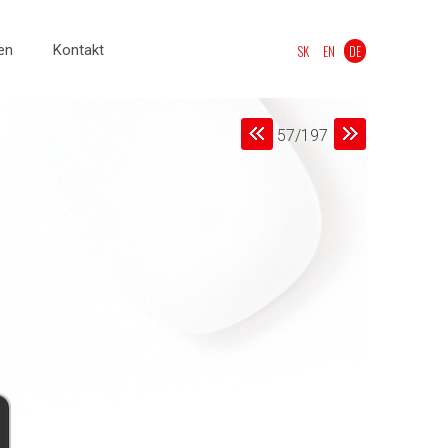
en
Kontakt
SK
EN
DE
57/197