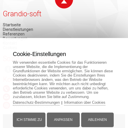
Grandio-soft
Startseite
Dienstleistungen
Referenzen
Bewertungen
Kontakt
Cookies
Cookie-Einstellungen
Soziale Netzwerke
Wir verwenden essentielle Cookies für das Funktionieren
unserer Website, die die Implementierung der
Grundfunktionen der Website ermöglichen. Sie können diese
Cookies deaktivieren, indem Sie die Einstellungen Ihres
Kontakt
Internetbrowsers ändern, was den Betrieb der Website
beeinträchtigen kann. Wir möchten auch nicht unbedingt
erforderliche Cookies verwenden, um uns dabei zu helfen,
+421 903 150 884
den Betrieb unserer Website zu verbessern. Um sie
zuzulassen, klicken Sie bitte auf Zustimmung.
info@grandiosoft.eu
Datenschutz-Bestimmungen
Information über Cookies
|
WWW.GRANDIOSOFT.EU
ICH STIMME ZU
ANPASSEN
ABLEHNEN
© Copyright - www.grandiosoft.eu -
Impressum
-
Web