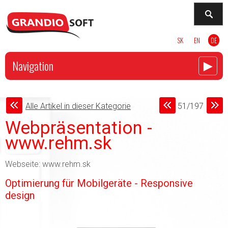
SK
EN
DE
►
Navigation
Alle Artikel in dieser Kategorie
51/197
Webpräsentation -
www.rehm.sk
Webseite: www.rehm.sk
Optimierung für Mobilgeräte - Responsive
design