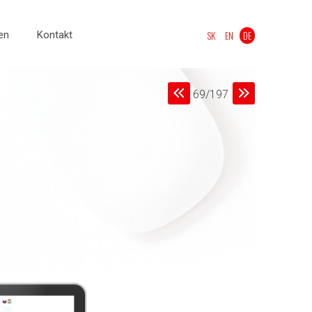
en
Kontakt
SK
EN
DE
69/197